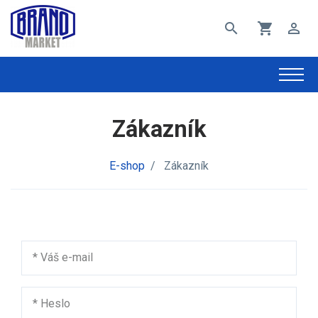
search
shopping_cart
perm_identity
Zákazník
E-shop
/
Zákazník
*
Váš e-mail
*
Heslo