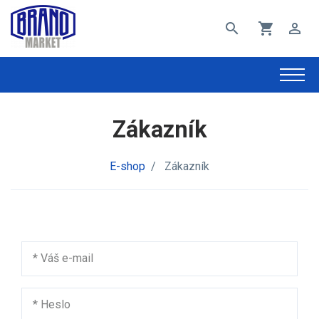
search
shopping_cart
perm_identity
Zákazník
E-shop
/
Zákazník
*
Váš e-mail
*
Heslo