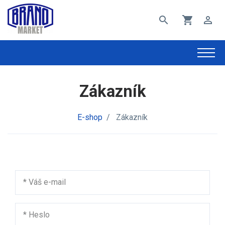
search
shopping_cart
perm_identity
Zákazník
E-shop
/
Zákazník
*
Váš e-mail
*
Heslo