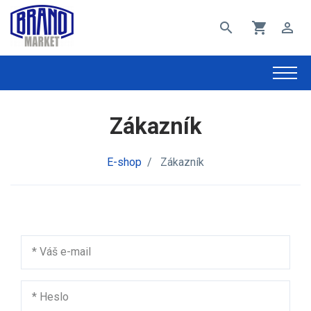
search
shopping_cart
perm_identity
Zákazník
E-shop
/
Zákazník
*
Váš e-mail
*
Heslo