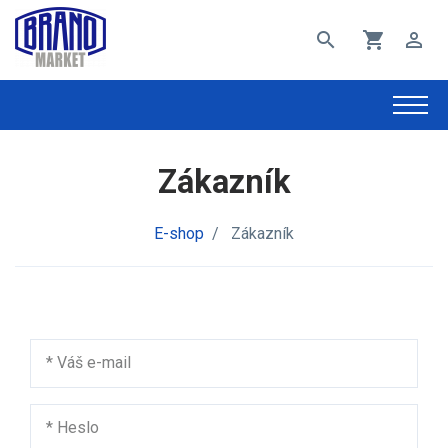
search
shopping_cart
perm_identity
Zákazník
E-shop
/
Zákazník
*
Váš e-mail
*
Heslo