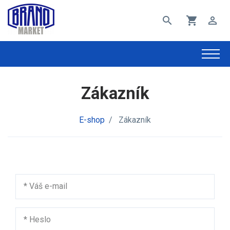
search
shopping_cart
perm_identity
Zákazník
E-shop
/
Zákazník
*
Váš e-mail
*
Heslo