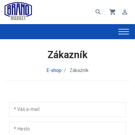
search
shopping_cart
perm_identity
Zákazník
E-shop
/
Zákazník
*
Váš e-mail
*
Heslo