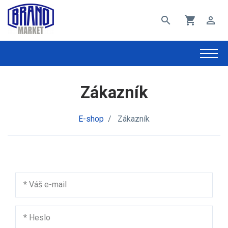
search
shopping_cart
perm_identity
Zákazník
E-shop
/
Zákazník
*
Váš e-mail
*
Heslo