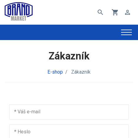
search
shopping_cart
perm_identity
Zákazník
E-shop
/
Zákazník
*
Váš e-mail
*
Heslo