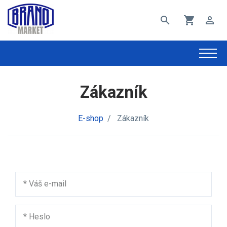
search
shopping_cart
perm_identity
Zákazník
E-shop
/
Zákazník
*
Váš e-mail
*
Heslo