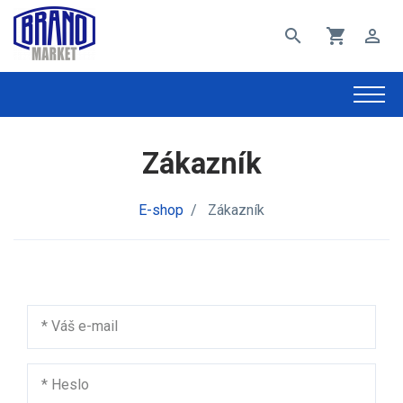
search
shopping_cart
perm_identity
Zákazník
E-shop
/
Zákazník
*
Váš e-mail
*
Heslo