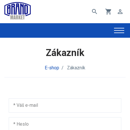
search
shopping_cart
perm_identity
Zákazník
E-shop
/
Zákazník
*
Váš e-mail
*
Heslo