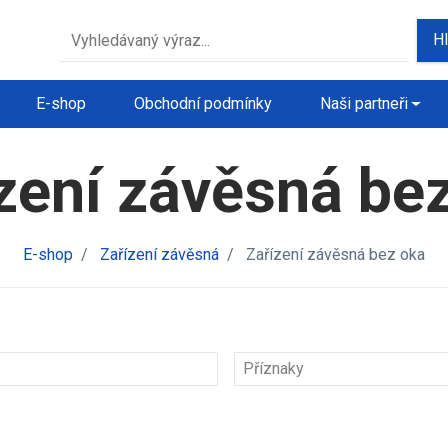
H
E-shop
Obchodní podmínky
Naši partneři
zení závěsná be
E-shop
/
Zařízení závěsná
/
Zařízení závěsná bez oka
Příznaky