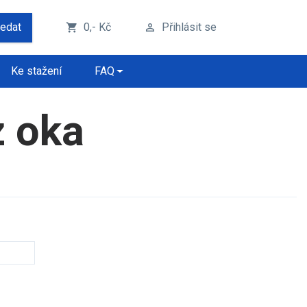
ledat
0,- Kč
Přihlásit se
shopping_cart
perm_identity
Ke stažení
FAQ
z oka