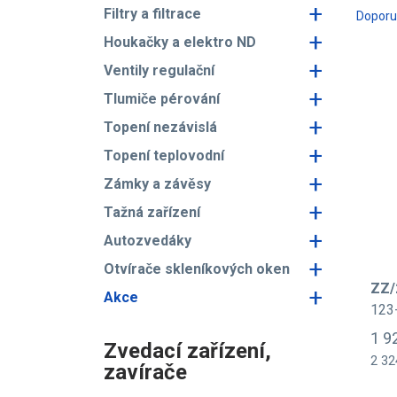
+
Filtry a filtrace
Dopor
+
Houkačky a elektro ND
+
Ventily regulační
+
Tlumiče pérování
+
Topení nezávislá
+
Topení teplovodní
+
Zámky a závěsy
+
Tažná zařízení
+
Autozvedáky
+
Otvírače skleníkových oken
ZZ/
+
Akce
123
1 9
Zvedací zařízení,
2 32
zavírače