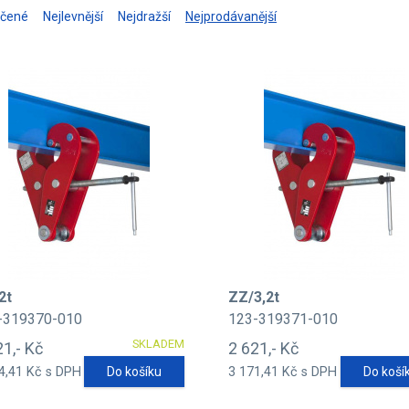
učené
Nejlevnější
Nejdražší
Nejprodávanější
2t
ZZ/3,2t
-319370-010
123-319371-010
SKLADEM
21,- Kč
2 621,- Kč
4,41 Kč s DPH
Do košíku
3 171,41 Kč s DPH
Do koší