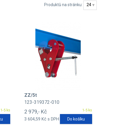
Produktů na stránku:
24
ZZ/5t
123-319372-010
1-5 ks
1-5 ks
2 979,- Kč
ku
3 604,59 Kč s DPH
Do košíku