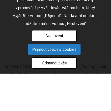
zpracování je vyžadován Váš souhlas, který
vyjádříte volbou „Přijmout“. Nastavení cookies
můžete změnit volbou „Nastavení“.
Nastavení
Přijmout všechny cookies
Odmítnout vše
© BRANOMARKET s.r.o., IČO: 253 51 311, Tovární okruh
674, 747 41 Hradec nad Moravicí, Czech Republic
Zapsaná v obchodním rejstříku vedeném Krajským
soudem v Ostravě oddíl C, číslo vložky 9516
Nastavení
Mapa
© 2021 - 2026 CIS s. r.
|
cookies
stránek
o.