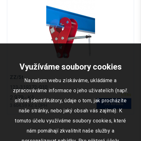
Využíváme soubory cookies
ZZ/5t
Na našem webu získáváme, ukládáme a
123-319372-010
zpracováváme informace o jeho uživatelích (např.
1-5 ks
2 979,- Kč
síťové identifikátory, údaje o tom, jak procházíte
Do košíku
3 604,59 Kč s DPH
naše stránky, nebo jaký obsah vás zajímá). K
tomuto účelu využíváme soubory cookies, které
nám pomáhají zkvalitnit naše služby a
personalizovat nabídky. Pro některé účely