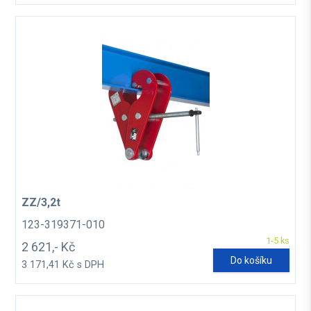
ZZ/3,2t
123-319371-010
1-5 ks
2 621,- Kč
Do košíku
3 171,41 Kč s DPH