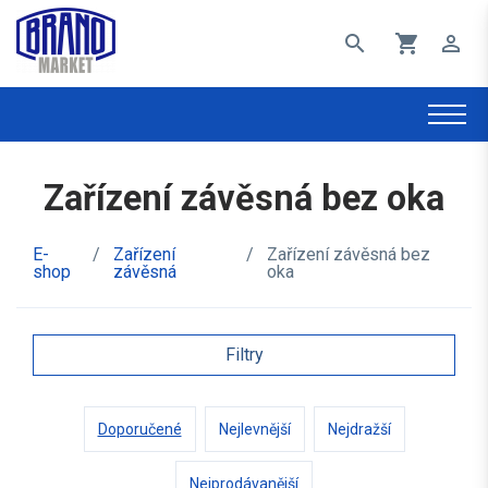
search
shopping_cart
perm_identity
Zařízení závěsná bez oka
E-
/
Zařízení
/
Zařízení závěsná bez
shop
závěsná
oka
Filtry
Doporučené
Nejlevnější
Nejdražší
Nejprodávanější