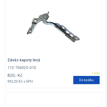
Závěs kapoty levý
113-756025-010
1-5 ks
820,- Kč
Do košíku
992,20 Kč s DPH