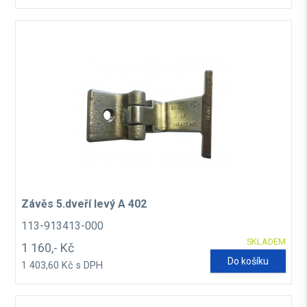
Závěs 5.dveří levý A 402
113-913413-000
SKLADEM
1 160,- Kč
Do košíku
1 403,60 Kč s DPH