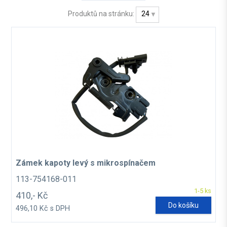
Produktů na stránku:
24
Zámek kapoty levý s mikrospínačem
113-754168-011
1-5 ks
410,- Kč
Do košíku
496,10 Kč s DPH