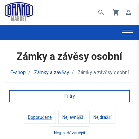
search
shopping_cart
perm_identity
Zámky a závěsy osobní
E-shop
/
Zámky a závěsy
/
Zámky a závěsy osobní
Filtry
Doporučené
Nejlevnější
Nejdražší
Nejprodávanější