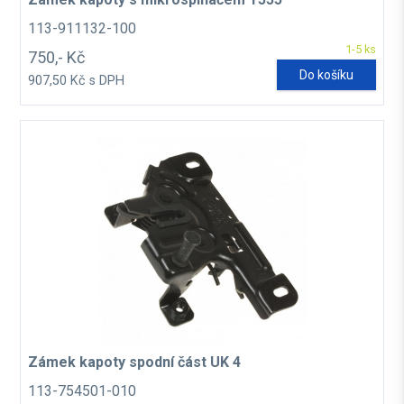
113-911132-100
1-5 ks
750,- Kč
Do košíku
907,50 Kč s DPH
Zámek kapoty spodní část UK 4
113-754501-010