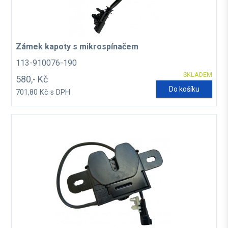
Zámek kapoty s mikrospínačem
113-910076-190
SKLADEM
580,- Kč
Do košíku
701,80 Kč s DPH