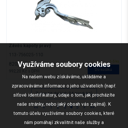
Závěs kapoty pravý
113-756025-110
1-5 ks
Využíváme soubory cookies
820,- Kč
Do košíku
992,20 Kč s DPH
Na našem webu získáváme, ukládáme a
zpracováváme informace o jeho uživatelích (např.
Zobrazit dalších 24 produktů
síťové identifikátory, údaje o tom, jak procházíte
naše stránky, nebo jaký obsah vás zajímá). K
««
«
1
2
3
4
5
»
»»
tomuto účelu využíváme soubory cookies, které
nám pomáhají zkvalitnit naše služby a