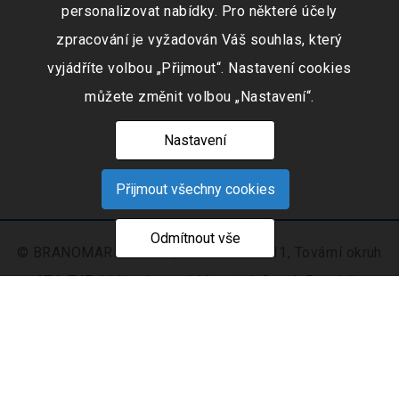
personalizovat nabídky. Pro některé účely
zpracování je vyžadován Váš souhlas, který
vyjádříte volbou „Přijmout“. Nastavení cookies
můžete změnit volbou „Nastavení“.
Nastavení
Přijmout všechny cookies
Odmítnout vše
© BRANOMARKET s.r.o., IČO: 253 51 311, Tovární okruh
674, 747 41 Hradec nad Moravicí, Czech Republic
Zapsaná v obchodním rejstříku vedeném Krajským
soudem v Ostravě oddíl C, číslo vložky 9516
Nastavení
Mapa
© 2021 - 2026 CIS s. r.
|