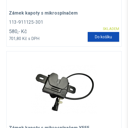
Zámek kapoty s mikrospínačem
113-911125-301
SKLADEM
580,- Kč
Do košíku
701,80 Kč s DPH
Zámek kapoty s mikrospínačem Y555