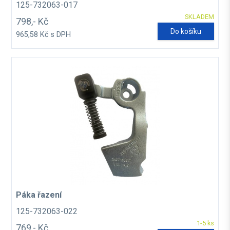
125-732063-017
SKLADEM
798,- Kč
Do košíku
965,58 Kč s DPH
Páka řazení
125-732063-022
1-5 ks
769,- Kč