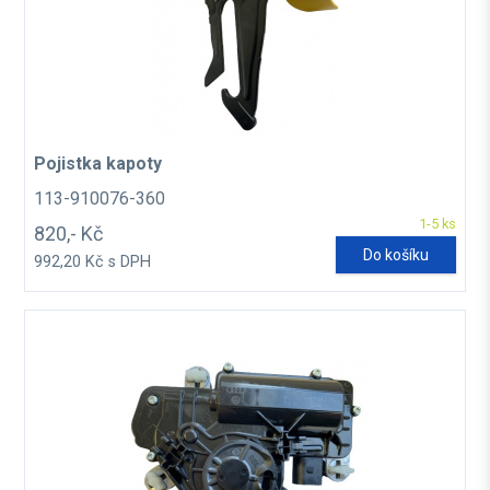
Pojistka kapoty
113-910076-360
1-5 ks
820,- Kč
Do košíku
992,20 Kč s DPH