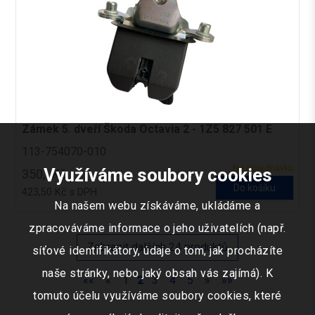
Zámek 5. dveří Škoda Octavia 2 - 1Z5 827 501 E
113-754070-010
Na objednávku
Využíváme soubory cookies
350,- Kč
Do košíku
423,50 Kč s DPH
Na našem webu získáváme, ukládáme a
zpracováváme informace o jeho uživatelích (např.
Zobrazit dalších 24 produktů
síťové identifikátory, údaje o tom, jak procházíte
naše stránky, nebo jaký obsah vás zajímá). K
««
«
1
2
3
4
5
»
»»
tomuto účelu využíváme soubory cookies, které