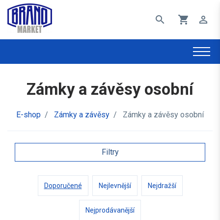
search
shopping_cart
perm_identity
Zámky a závěsy osobní
E-shop
/
Zámky a závěsy
/
Zámky a závěsy osobní
Filtry
Doporučené
Nejlevnější
Nejdražší
Nejprodávanější