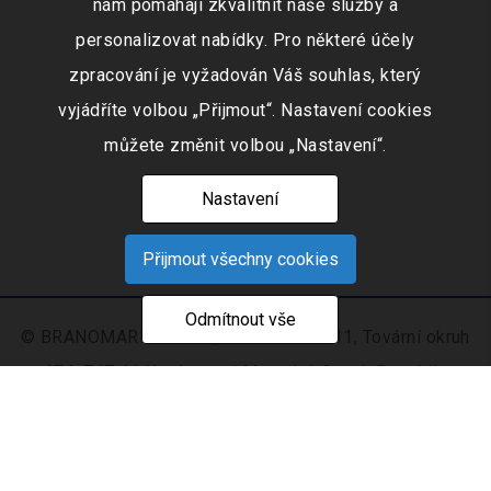
nám pomáhají zkvalitnit naše služby a
personalizovat nabídky. Pro některé účely
zpracování je vyžadován Váš souhlas, který
vyjádříte volbou „Přijmout“. Nastavení cookies
můžete změnit volbou „Nastavení“.
Nastavení
Přijmout všechny cookies
Odmítnout vše
© BRANOMARKET s.r.o., IČO: 253 51 311, Tovární okruh
674, 747 41 Hradec nad Moravicí, Czech Republic
Zapsaná v obchodním rejstříku vedeném Krajským
soudem v Ostravě oddíl C, číslo vložky 9516