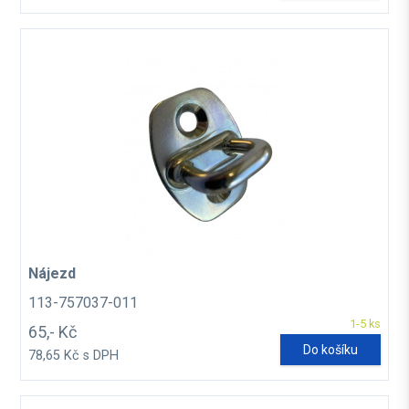
Nájezd
113-757037-011
1-5 ks
65,- Kč
Do košíku
78,65 Kč s DPH