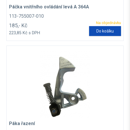
Páčka vnitřního ovládání levá A 364A
113-755007-010
Na objednávku
185,- Kč
Do košíku
223,85 Kč s DPH
Páka řazení