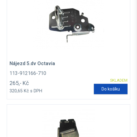
Nájezd 5.dv Octavia
113-912166-710
SKLADEM
265,- Kč
Do košíku
320,65 Kč s DPH