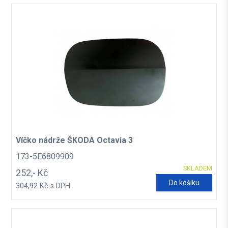
Víčko nádrže ŠKODA Octavia 3
173-5E6809909
SKLADEM
252,- Kč
Do košíku
304,92 Kč s DPH