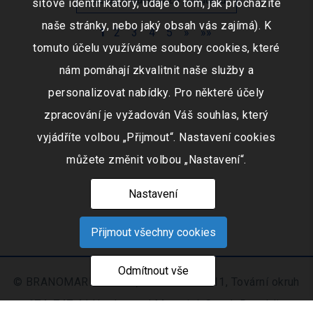
síťové identifikátory, údaje o tom, jak procházíte
naše stránky, nebo jaký obsah vás zajímá). K
1
2
3
4
5
»
»»
tomuto účelu využíváme soubory cookies, které
nám pomáhají zkvalitnit naše služby a
personalizovat nabídky. Pro některé účely
zpracování je vyžadován Váš souhlas, který
vyjádříte volbou „Přijmout“. Nastavení cookies
můžete změnit volbou „Nastavení“.
Nastavení
Přijmout všechny cookies
Odmítnout vše
© BRANOMARKET s.r.o., IČO: 253 51 311, Tovární okruh
674, 747 41 Hradec nad Moravicí, Czech Republic