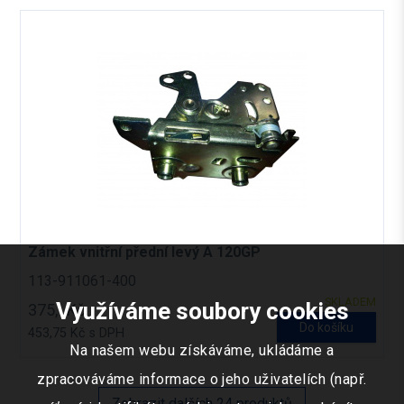
Zámek vnitřní přední levý A 120GP
113-911061-400
SKLADEM
Využíváme soubory cookies
375,- Kč
Do košíku
453,75 Kč s DPH
Na našem webu získáváme, ukládáme a
zpracováváme informace o jeho uživatelích (např.
Zobrazit dalších 24 produktů