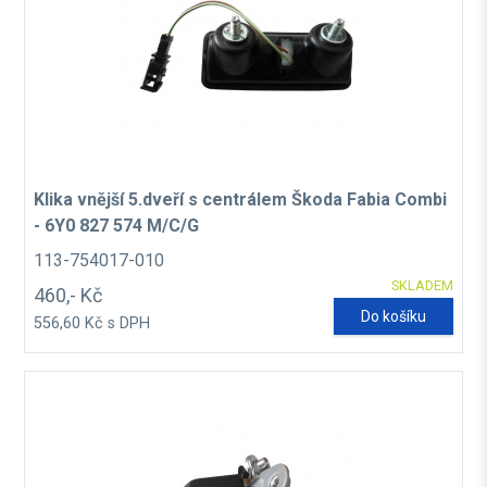
Klika vnější 5.dveří s centrálem Škoda Fabia Combi
- 6Y0 827 574 M/C/G
113-754017-010
SKLADEM
460,- Kč
Do košíku
556,60 Kč s DPH