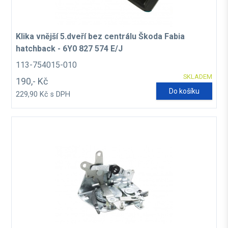
Klika vnější 5.dveří bez centrálu Škoda Fabia
hatchback - 6Y0 827 574 E/J
113-754015-010
SKLADEM
190,- Kč
Do košíku
229,90 Kč s DPH