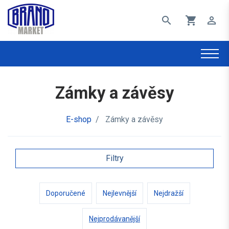
search
shopping_cart
perm_identity
Zámky a závěsy
E-shop
/
Zámky a závěsy
Filtry
Doporučené
Nejlevnější
Nejdražší
Nejprodávanější