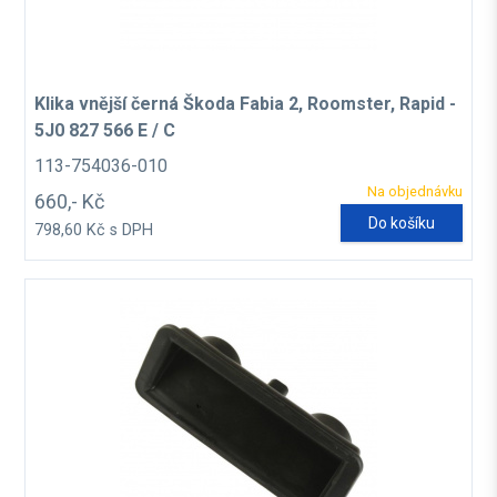
Klika vnější černá Škoda Fabia 2, Roomster, Rapid -
5J0 827 566 E / C
113-754036-010
Na objednávku
660,- Kč
Do košíku
798,60 Kč s DPH