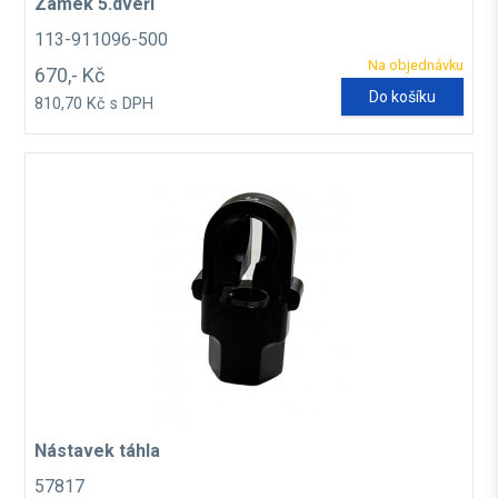
Zámek 5.dveří
113-911096-500
Na objednávku
670,- Kč
Do košíku
810,70 Kč s DPH
Nástavek táhla
57817