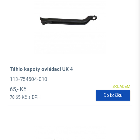
Táhlo kapoty ovládací UK 4
113-754504-010
SKLADEM
65,- Kč
Do košíku
78,65 Kč s DPH