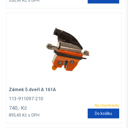
350,90 Kč s DPH
Zámek 5.dveří A 161A
113-911097-210
Na objednávku
740,- Kč
Do košíku
895,40 Kč s DPH