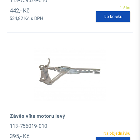
113-754529-010
1-5 ks
442,- Kč
Do košíku
534,82 Kč s DPH
Závěs víka motoru levý
113-756019-010
Na objednávku
395,- Kč