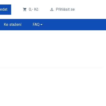
ledat
0,- Kč
Přihlásit se
shopping_cart
perm_identity
Ke stažení
FAQ