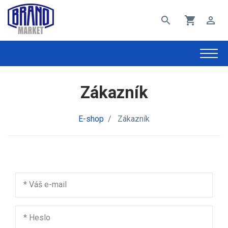
search
shopping_cart
perm_identity
Zákazník
E-shop
/
Zákazník
*
Váš e-mail
*
Heslo