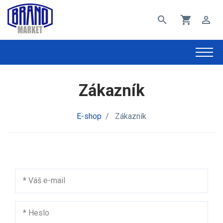
search
shopping_cart
perm_identity
Zákazník
E-shop
/
Zákazník
*
Váš e-mail
*
Heslo