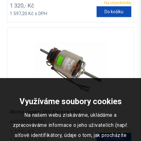
Na objednávku
1 320,- Kč
Do košíku
1 597,20 Kč s DPH
Využíváme soubory cookies
Motor topení 24V Karosa 65W
Na našem webu získáváme, ukládáme a
443132230020
zpracováváme informace o jeho uživatelích (např.
Na objednávku
1 120,- Kč
síťové identifikátory, údaje o tom, jak procházíte
Do košíku
1 355,20 Kč s DPH