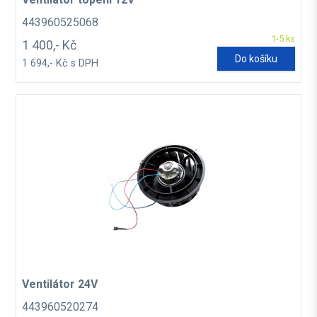
443960525068
1-5 ks
1 400,- Kč
Do košíku
1 694,- Kč s DPH
Ventilátor 24V
443960520274