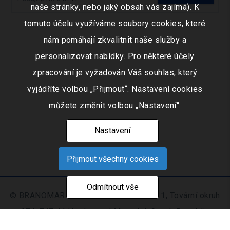
naše stránky, nebo jaký obsah vás zajímá). K
tomuto účelu využíváme soubory cookies, které
nám pomáhají zkvalitnit naše služby a
personalizovat nabídky. Pro některé účely
zpracování je vyžadován Váš souhlas, který
vyjádříte volbou „Přijmout“. Nastavení cookies
můžete změnit volbou „Nastavení“.
Nastavení
Přijmout všechny cookies
Odmítnout vše
© BRANOMARKET s.r.o., IČO: 253 51 311, Tovární okruh
674, 747 41 Hradec nad Moravicí, Czech Republic
Zapsaná v obchodním rejstříku vedeném Krajským