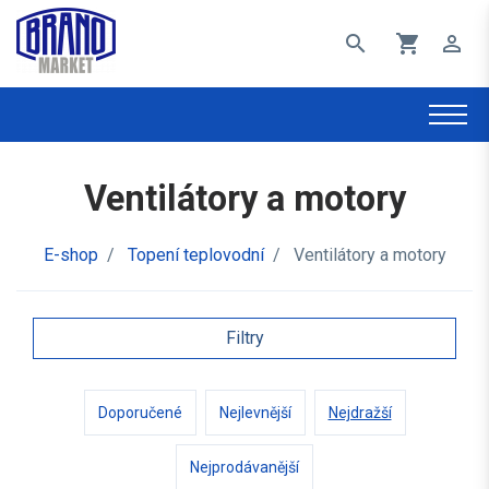
search
shopping_cart
perm_identity
Ventilátory a motory
E-shop
/
Topení teplovodní
/
Ventilátory a motory
Filtry
Doporučené
Nejlevnější
Nejdražší
Nejprodávanější