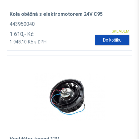
Kola oběžná s elektromotorem 24V C95
443950040
SKLADEM
1 610,- Kč
Do košíku
1 948,10 Kč s DPH
Ventilátor topení 12V