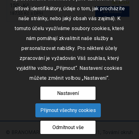
SKLADEM
155,- Kč
síťové identifikátory, údaje o tom, jak procházíte
Do košíku
187,55 Kč s DPH
naše stránky, nebo jaký obsah vás zajímá). K
tomuto účelu využíváme soubory cookies, které
nám pomáhají zkvalitnit naše služby a
personalizovat nabídky. Pro některé účely
zpracování je vyžadován Váš souhlas, který
vyjádříte volbou „Přijmout“. Nastavení cookies
můžete změnit volbou „Nastavení“.
Nastavení
Přijmout všechny cookies
Odmítnout vše
© BRANOMARKET s.r.o., IČO: 253 51 311, Tovární okruh