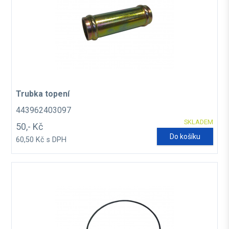
Trubka topení
443962403097
SKLADEM
50,- Kč
Do košíku
60,50 Kč s DPH