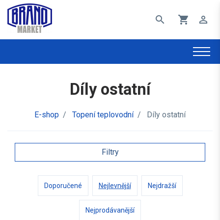
search
shopping_cart
perm_identity
Díly ostatní
E-shop
/
Topení teplovodní
/
Díly ostatní
Filtry
Doporučené
Nejlevnější
Nejdražší
Nejprodávanější