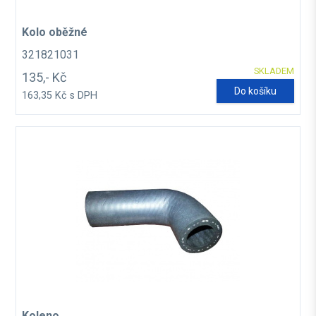
Kolo oběžné
321821031
SKLADEM
135,- Kč
Do košíku
163,35 Kč s DPH
Koleno