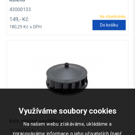
43000133
Na objednávku
149,- Kč
Do košíku
180,29 Kč s DPH
Využíváme soubory cookies
Kolo oběžné ventilátoru
Na našem webu získáváme, ukládáme a
321815014
zpracováváme informace o jeho uživatelích (např.