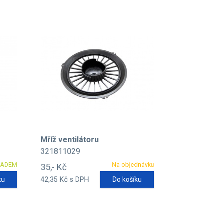
Mříž ventilátoru
321811029
LADEM
Na objednávku
35,- Kč
ku
42,35 Kč s DPH
Do košíku