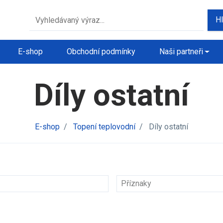
H
E-shop
Obchodní podmínky
Naši partneři
Díly ostatní
E-shop
/
Topení teplovodní
/
Díly ostatní
Příznaky