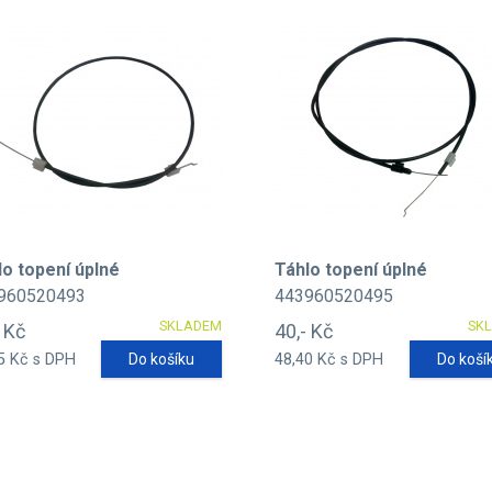
lo topení úplné
Táhlo topení úplné
960520493
443960520495
SKLADEM
SK
- Kč
40,- Kč
5 Kč s DPH
Do košíku
48,40 Kč s DPH
Do koší