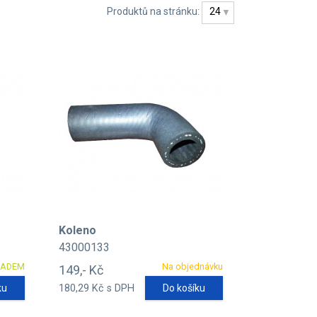
Produktů na stránku:
24
Koleno
43000133
LADEM
Na objednávku
149,- Kč
ku
180,29 Kč s DPH
Do košíku