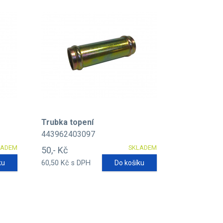
Trubka topení
443962403097
LADEM
SKLADEM
50,- Kč
ku
60,50 Kč s DPH
Do košíku