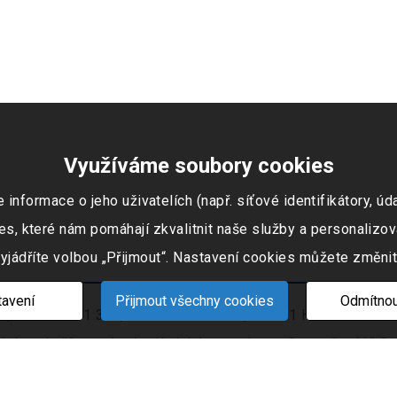
Využíváme soubory cookies
ormace o jeho uživatelích (např. síťové identifikátory, údaj
s, které nám pomáhají zkvalitnit naše služby a personalizov
vyjádříte volbou „Přijmout“. Nastavení cookies můžete změnit
avení
Přijmout všechny cookies
Odmítnou
 IČO: 253 51 311, Tovární okruh 674, 747 41 Hradec nad Mo
ním rejstříku vedeném Krajským soudem v Ostravě oddíl C, 
Nastavení cookies
|
Mapa stránek
© 2021 - 2026 CIS s. r. o