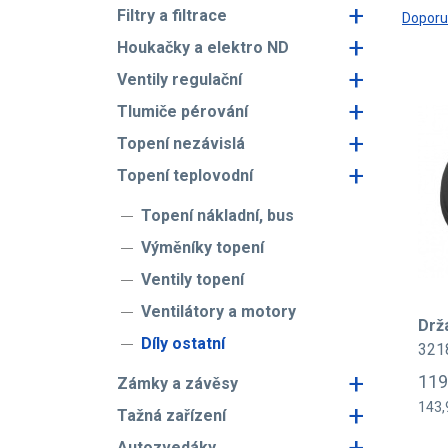
+
Filtry a filtrace
Dopor
+
Houkačky a elektro ND
+
Ventily regulační
+
Tlumiče pérování
+
Topení nezávislá
+
Topení teplovodní
Topení nákladní, bus
Výměníky topení
Ventily topení
Ventilátory a motory
Drž
Díly ostatní
321
+
119
Zámky a závěsy
+
143,
Tažná zařízení
+
Autozvedáky