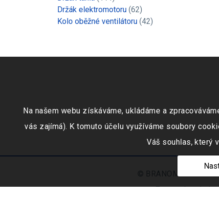
Držák elektromotoru
(62)
Kolo oběžné ventilátoru
(42)
Na našem webu získáváme, ukládáme a zpracováváme inf
vás zajímá). K tomuto účelu využíváme soubory cookie
Váš souhlas, který 
Nast
© BRANOMARKET s.r.o.,
Zapsaná v obchod