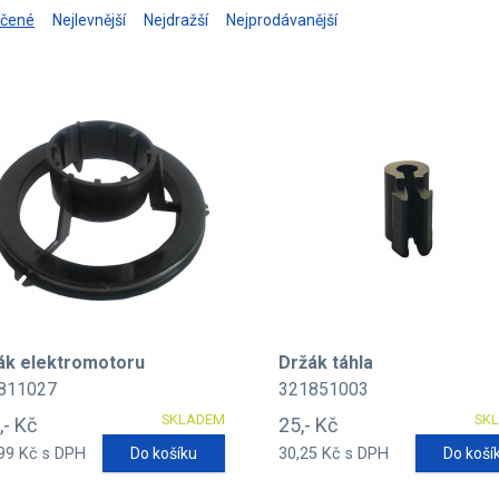
učené
Nejlevnější
Nejdražší
Nejprodávanější
ák elektromotoru
Držák táhla
811027
321851003
SKLADEM
SK
,- Kč
25,- Kč
99 Kč s DPH
Do košíku
30,25 Kč s DPH
Do koší