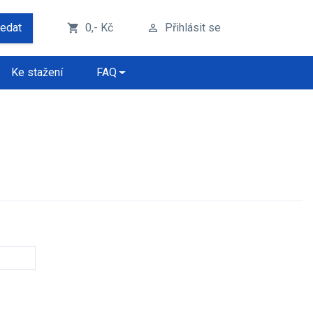
ledat
0,- Kč
Přihlásit se
shopping_cart
perm_identity
Ke stažení
FAQ