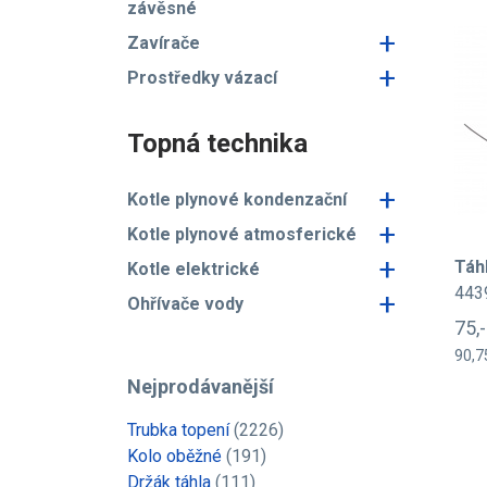
závěsné
+
Zavírače
+
Prostředky vázací
Topná technika
+
Kotle plynové kondenzační
+
Kotle plynové atmosferické
+
Táh
Kotle elektrické
443
+
Ohřívače vody
75,
90,7
Nejprodávanější
Trubka topení
(2226)
Kolo oběžné
(191)
Držák táhla
(111)