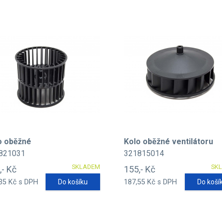
o oběžné
Kolo oběžné ventilátoru
821031
321815014
SKLADEM
SK
,- Kč
155,- Kč
35 Kč s DPH
Do košíku
187,55 Kč s DPH
Do koší