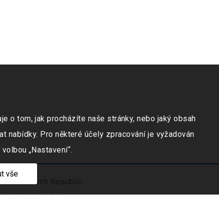
e o tom, jak procházíte naše stránky, nebo jaký obsah
at nabídky. Pro některé účely zpracování je vyžadován
 volbou „Nastavení“.
t vše
ravicí, Czech Republic
číslo vložky 9516