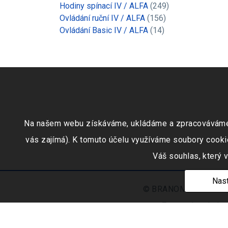
Hodiny spínací IV / ALFA
(249)
Ovládání ruční IV / ALFA
(156)
Ovládání Basic IV / ALFA
(14)
Na našem webu získáváme, ukládáme a zpracováváme inf
vás zajímá). K tomuto účelu využíváme soubory cookie
Váš souhlas, který 
Nast
© BRANOMARKET s.r.o.,
Zapsaná v obchod