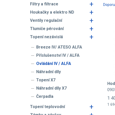
+
Filtry a filtrace
Dopor
+
Houkačky a elektro ND
+
Ventily regulační
+
Tlumiče pérování
+
Topení nezávislá
Breeze IV/ ATESO ALFA
Příslušenství IV / ALFA
Ovládání IV / ALFA
Náhradní díly
Topení X7
Hodi
Náhradní díly X7
090
Čerpadla
1 4
+
1 69
Topení teplovodní
+
Zámky a závěsy