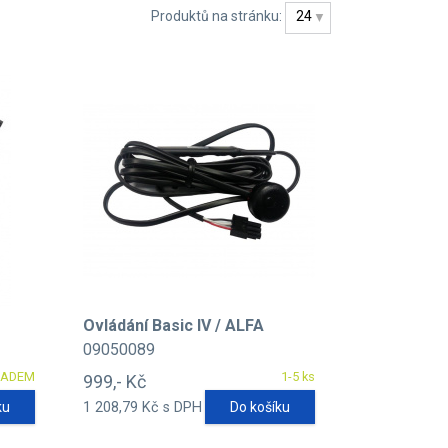
Produktů na stránku:
24
Ovládání Basic IV / ALFA
09050089
LADEM
1-5 ks
999,- Kč
ku
1 208,79 Kč s DPH
Do košíku