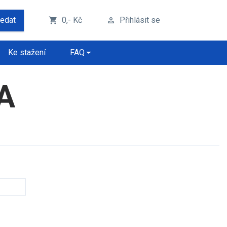
ledat
0,- Kč
Přihlásit se
shopping_cart
perm_identity
Ke stažení
FAQ
FA