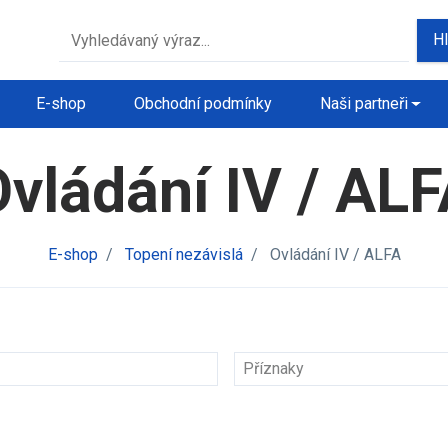
H
E-shop
Obchodní podmínky
Naši partneři
vládání IV / AL
E-shop
/
Topení nezávislá
/
Ovládání IV / ALFA
Příznaky