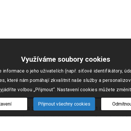
Využíváme soubory cookies
ormace o jeho uživatelích (např. síťové identifikátory, údaj
s, které nám pomáhají zkvalitnit naše služby a personalizov
vyjádříte volbou „Přijmout“. Nastavení cookies můžete změnit
avení
Přijmout všechny cookies
Odmítnou
 IČO: 253 51 311, Tovární okruh 674, 747 41 Hradec nad Mo
ním rejstříku vedeném Krajským soudem v Ostravě oddíl C, 