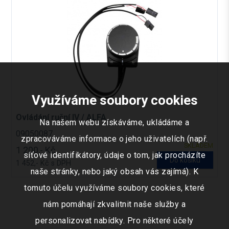
Využíváme soubory cookies
Ovládání ruční IV / ALFA
Na našem webu získáváme, ukládáme a
09050087
zpracováváme informace o jeho uživatelích (např.
SKLADEM
1 200,- Kč
síťové identifikátory, údaje o tom, jak procházíte
Do košíku
1 452,- Kč s DPH
naše stránky, nebo jaký obsah vás zajímá). K
tomuto účelu využíváme soubory cookies, které
nám pomáhají zkvalitnit naše služby a
personalizovat nabídky. Pro některé účely