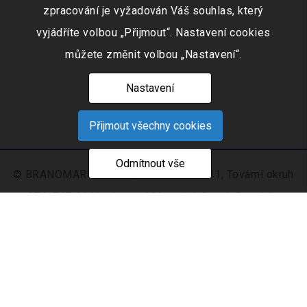
zpracování je vyžadován Váš souhlas, který
vyjádříte volbou „Přijmout“. Nastavení cookies
můžete změnit volbou „Nastavení“.
Nastavení
Přijmout všechny cookies
Odmítnout vše
© BRANOMARKET s.r.o., IČO: 253 51 311, Tovární okruh
674, 747 41 Hradec nad Moravicí, Czech Republic
Zapsaná v obchodním rejstříku vedeném Krajským
soudem v Ostravě oddíl C, číslo vložky 9516
Nastavení
Mapa
© 2021 - 2026 CIS s. r.
|
cookies
stránek
o.