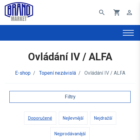
search
shopping_cart
perm_identity
Ovládání IV / ALFA
E-shop
/
Topení nezávislá
/
Ovládání IV / ALFA
Filtry
Doporučené
Nejlevnější
Nejdražší
Nejprodávanější