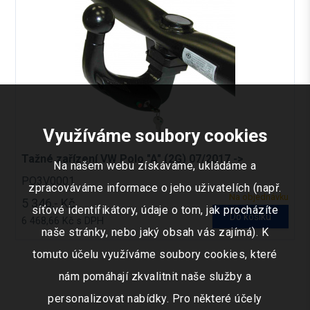
Využíváme soubory cookies
Tažné zařízení VW Polo "A" (2G) 07/2017 ->
Na našem webu získáváme, ukládáme a
PO3V0001
zpracováváme informace o jeho uživatelích (např.
Na objednávku
5 346,- Kč
síťové identifikátory, údaje o tom, jak procházíte
Do košíku
6 468,66 Kč s DPH
naše stránky, nebo jaký obsah vás zajímá). K
tomuto účelu využíváme soubory cookies, které
nám pomáhají zkvalitnit naše služby a
personalizovat nabídky. Pro některé účely