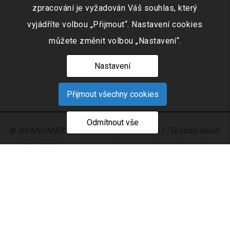
zpracování je vyžadován Váš souhlas, který
vyjádříte volbou „Přijmout“. Nastavení cookies
můžete změnit volbou „Nastavení“.
Nastavení
Přijmout všechny cookies
Odmítnout vše
© BRANOMARKET s.r.o., IČO: 253 51 311, Tovární okruh
674, 747 41 Hradec nad Moravicí, Czech Republic
Zapsaná v obchodním rejstříku vedeném Krajským
soudem v Ostravě oddíl C, číslo vložky 9516
Nastavení
Mapa
© 2021 - 2026 CIS s. r.
|
cookies
stránek
o.