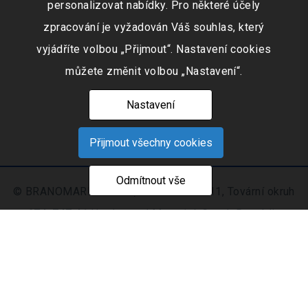
personalizovat nabídky. Pro některé účely
zpracování je vyžadován Váš souhlas, který
vyjádříte volbou „Přijmout“. Nastavení cookies
můžete změnit volbou „Nastavení“.
Nastavení
Přijmout všechny cookies
Odmítnout vše
© BRANOMARKET s.r.o., IČO: 253 51 311, Tovární okruh
674, 747 41 Hradec nad Moravicí, Czech Republic
Zapsaná v obchodním rejstříku vedeném Krajským
soudem v Ostravě oddíl C, číslo vložky 9516
Nastavení
Mapa
© 2021 - 2026 CIS s. r.
|
cookies
stránek
o.