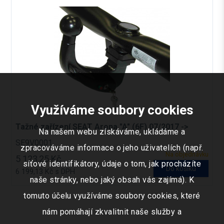
Využíváme soubory cookies
Tažné zařízení SEAT Arona "A" (6F) 07/2017 ->
Na našem webu získáváme, ukládáme a
SE9V0001
zpracováváme informace o jeho uživatelích (např.
Na objednávku
5 123,25 Kč
síťové identifikátory, údaje o tom, jak procházíte
Do košíku
6 199,13 Kč s DPH
naše stránky, nebo jaký obsah vás zajímá). K
tomuto účelu využíváme soubory cookies, které
nám pomáhají zkvalitnit naše služby a