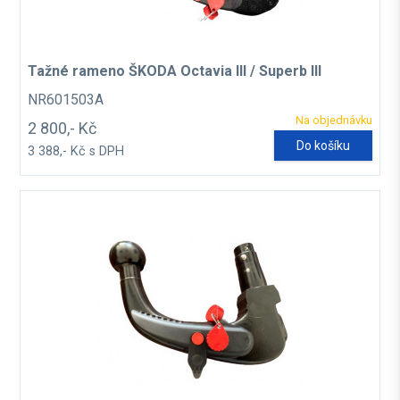
Tažné rameno ŠKODA Octavia III / Superb III
NR601503A
Na objednávku
2 800,- Kč
Do košíku
3 388,- Kč s DPH