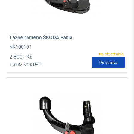
Tažné rameno ŠKODA Fabia
NR100101
Na objednávku
2 800,- Kč
Do košíku
3 388,- Kč s DPH