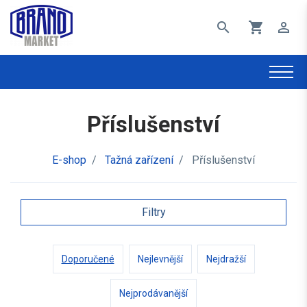
search
shopping_cart
perm_identity
Příslušenství
E-shop
/
Tažná zařízení
/
Příslušenství
Filtry
Doporučené
Nejlevnější
Nejdražší
Nejprodávanější