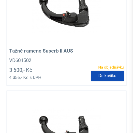
Tažné rameno Superb II AUS
VD601502
Na objednávku
3 600,- Kč
Do košíku
4 356,- Kč s DPH