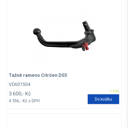
Tažné rameno Citröen DS5
VD601504
1-5 ks
3 600,- Kč
Do košíku
4 356,- Kč s DPH