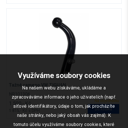
Využíváme soubory cookies
Tažné rameno VW TIGUAN
Na našem webu získáváme, ukládáme a
NR101306
zpracováváme informace o jeho uživatelích (např.
Na objednávku
1 500,- Kč
síťové identifikátory, údaje o tom, jak procházíte
Do košíku
1 815,- Kč s DPH
naše stránky, nebo jaký obsah vás zajímá). K
tomuto účelu využíváme soubory cookies, které