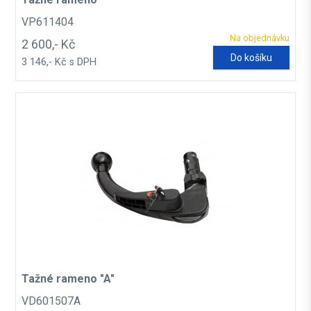
VP611404
Na objednávku
2 600,- Kč
Do košíku
3 146,- Kč s DPH
Tažné rameno "A"
VD601507A