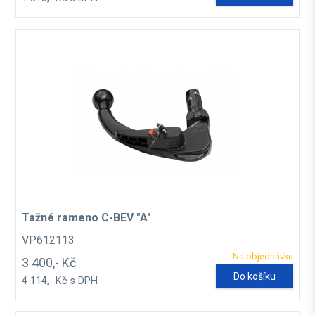
Tažné rameno C-BEV "A"
VP612113
Na objednávku
3 400,- Kč
Do košíku
4 114,- Kč s DPH