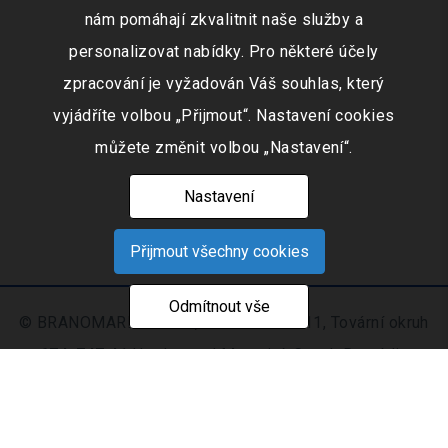
nám pomáhají zkvalitnit naše služby a
personalizovat nabídky. Pro některé účely
zpracování je vyžadován Váš souhlas, který
vyjádříte volbou „Přijmout“. Nastavení cookies
můžete změnit volbou „Nastavení“.
Nastavení
Přijmout všechny cookies
Odmítnout vše
© BRANOMARKET s.r.o., IČO: 253 51 311, Tovární okruh
674, 747 41 Hradec nad Moravicí, Czech Republic
Zapsaná v obchodním rejstříku vedeném Krajským
soudem v Ostravě oddíl C, číslo vložky 9516