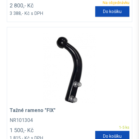
Na objednávku
2 800,- Kč
Do košíku
3 388,- Kč s DPH
Tažné rameno "FIX"
NR101304
1-5 ks
1 500,- Kč
Do košíku
1 815,- Kč s DPH