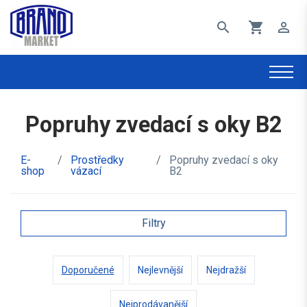
search
shopping_cart
perm_identity
Popruhy zvedací s oky B2
E-
/
Prostředky
/
Popruhy zvedací s oky
shop
vázací
B2
Filtry
Doporučené
Nejlevnější
Nejdražší
Nejprodávanější