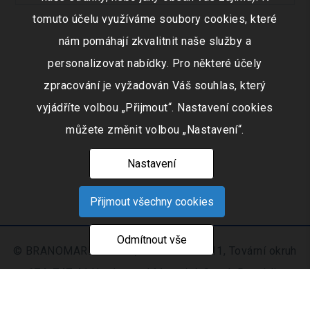
tomuto účelu využíváme soubory cookies, které
nám pomáhají zkvalitnit naše služby a
personalizovat nabídky. Pro některé účely
zpracování je vyžadován Váš souhlas, který
vyjádříte volbou „Přijmout“. Nastavení cookies
můžete změnit volbou „Nastavení“.
Nastavení
Přijmout všechny cookies
Odmítnout vše
© BRANOMARKET s.r.o., IČO: 253 51 311, Tovární okruh
674, 747 41 Hradec nad Moravicí, Czech Republic
Zapsaná v obchodním rejstříku vedeném Krajským