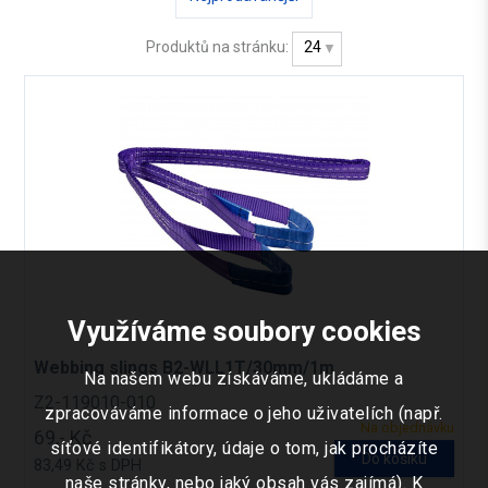
Produktů na stránku:
24
Využíváme soubory cookies
Webbing slings B2-WLL1T/30mm/1m
Na našem webu získáváme, ukládáme a
Z2-119010-010
zpracováváme informace o jeho uživatelích (např.
Na objednávku
69,- Kč
síťové identifikátory, údaje o tom, jak procházíte
Do košíku
83,49 Kč s DPH
naše stránky, nebo jaký obsah vás zajímá). K