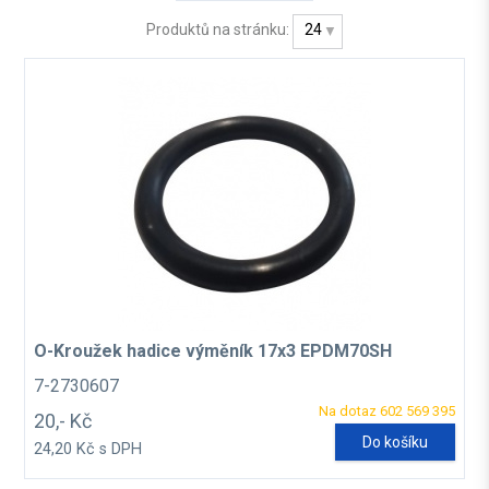
Produktů na stránku:
24
O-Kroužek hadice výměník 17x3 EPDM70SH
7-2730607
Na dotaz 602 569 395
20,- Kč
Do košíku
24,20 Kč s DPH