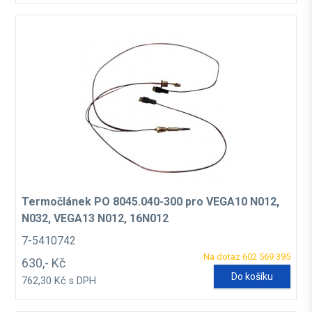
Termočlánek PO 8045.040-300 pro VEGA10 N012,
N032, VEGA13 N012, 16N012
7-5410742
Na dotaz 602 569 395
630,- Kč
Do košíku
762,30 Kč s DPH