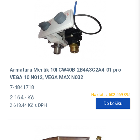
Armatura Mertik 10l GW40B-2B4A3C2A4-01 pro
VEGA 10 N012, VEGA MAX N032
7-4841718
Na dotaz 602 569 395
2 164,- Kč
Do košíku
2 618,44 Kč s DPH