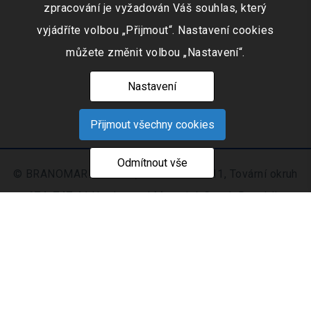
zpracování je vyžadován Váš souhlas, který
vyjádříte volbou „Přijmout“. Nastavení cookies
můžete změnit volbou „Nastavení“.
Nastavení
Přijmout všechny cookies
Odmítnout vše
© BRANOMARKET s.r.o., IČO: 253 51 311, Tovární okruh
674, 747 41 Hradec nad Moravicí, Czech Republic
Zapsaná v obchodním rejstříku vedeném Krajským
soudem v Ostravě oddíl C, číslo vložky 9516
Nastavení
Mapa
© 2021 - 2026 CIS s. r.
|
cookies
stránek
o.