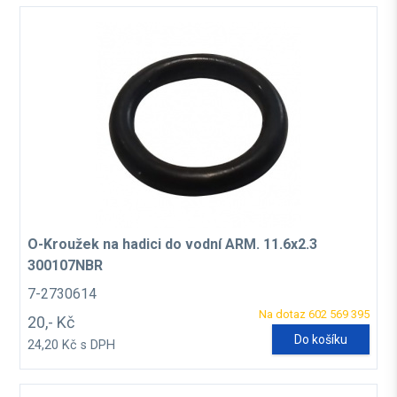
O-Kroužek na hadici do vodní ARM. 11.6x2.3
300107NBR
7-2730614
Na dotaz 602 569 395
20,- Kč
Do košíku
24,20 Kč s DPH