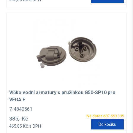
Víčko vodní armatury s pružinkou G50-SP10 pro
VEGA E
7-4840561
Na dotaz 602 569 395
385,- Kč
Do košíku
465,85 Kč s DPH