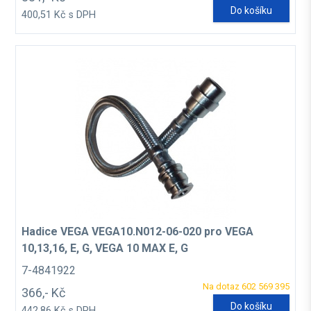
Do košíku
400,51 Kč s DPH
Hadice VEGA VEGA10.N012-06-020 pro VEGA
10,13,16, E, G, VEGA 10 MAX E, G
7-4841922
Na dotaz 602 569 395
366,- Kč
Do košíku
442,86 Kč s DPH