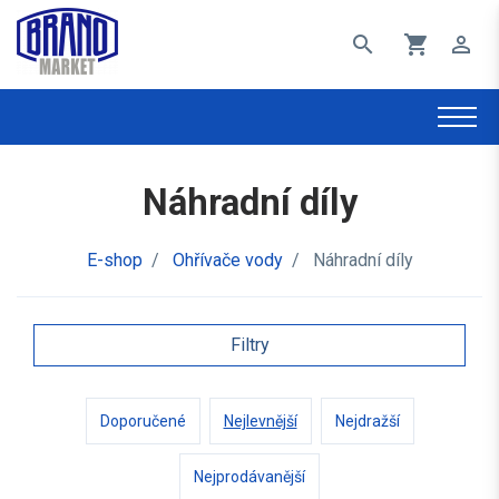
search
shopping_cart
perm_identity
Náhradní díly
E-shop
/
Ohřívače vody
/
Náhradní díly
Filtry
Doporučené
Nejlevnější
Nejdražší
Nejprodávanější