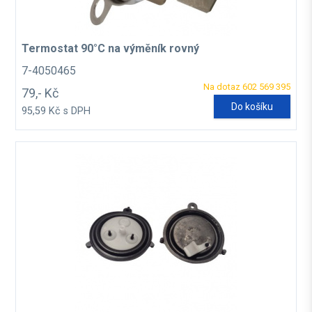
Termostat 90°C na výměník rovný
7-4050465
Na dotaz 602 569 395
79,- Kč
Do košíku
95,59 Kč s DPH