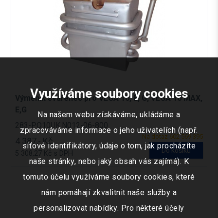
Využíváme soubory cookies
Výměník svařenec pro VEGA 10, E, G, VEGA 10 MAX,
E,G
Na našem webu získáváme, ukládáme a
283-PO10UK.N012-06-800
zpracováváme informace o jeho uživatelích (např.
Na dotaz 602 569 395
4 387,- Kč
síťové identifikátory, údaje o tom, jak procházíte
Do košíku
5 308,27 Kč s DPH
naše stránky, nebo jaký obsah vás zajímá). K
tomuto účelu využíváme soubory cookies, které
nám pomáhají zkvalitnit naše služby a
personalizovat nabídky. Pro některé účely