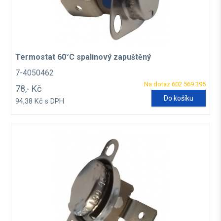
Termostat 60°C spalinový zapuštěný
7-4050462
Na dotaz 602 569 395
78,- Kč
Do košíku
94,38 Kč s DPH