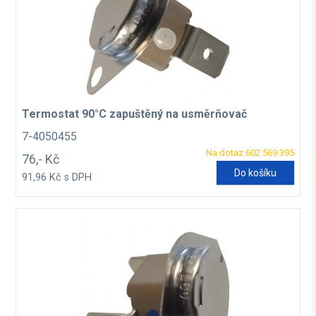
Termostat 90°C zapuštěný na usměrňovač
7-4050455
Na dotaz 602 569 395
76,- Kč
Do košíku
91,96 Kč s DPH