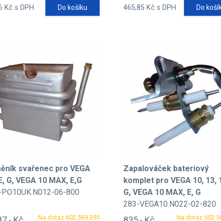
6 Kč s DPH
Do košíku
465,85 Kč s DPH
Do koší
ěník svařenec pro VEGA
Zapalováček bateriový
 E, G, VEGA 10 MAX, E,G
komplet pro VEGA 10, 13, 1
-PO10UK.N012-06-800
G, VEGA 10 MAX, E, G
283-VEGA10.N022-02-820
Na dotaz 602 569 395
Na dotaz 602 5
87,- Kč
835,- Kč