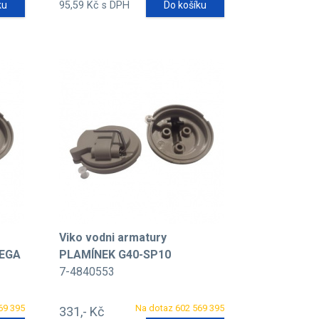
ku
95,59 Kč s DPH
Do košíku
Viko vodni armatury
VEGA
PLAMÍNEK G40-SP10
7-4840553
69 395
Na dotaz 602 569 395
331,- Kč