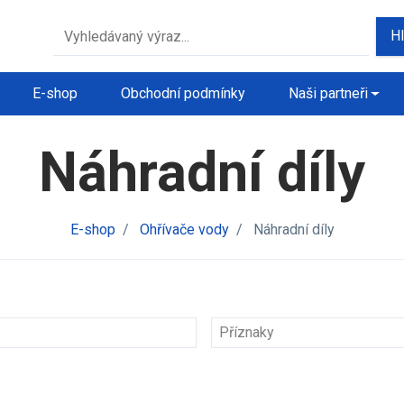
H
E-shop
Obchodní podmínky
Naši partneři
Náhradní díly
E-shop
/
Ohřívače vody
/
Náhradní díly
Příznaky