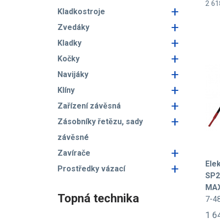
2 61
+
Kladkostroje
+
Zvedáky
+
Kladky
+
Kočky
+
Navijáky
+
Klíny
+
Zařízení závěsná
+
Zásobníky řetězu, sady
závěsné
+
Zavírače
Ele
+
Prostředky vázací
SP2
MAX
Topná technika
7-4
1 6