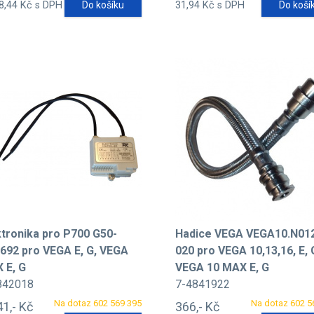
8,44 Kč s DPH
Do košíku
31,94 Kč s DPH
Do koší
ktronika pro P700 G50-
Hadice VEGA VEGA10.N012
692 pro VEGA E, G, VEGA
020 pro VEGA 10,13,16, E, 
 E, G
VEGA 10 MAX E, G
842018
7-4841922
Na dotaz 602 569 395
Na dotaz 602 5
41,- Kč
366,- Kč