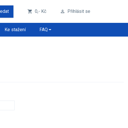
ledat
0,- Kč
Přihlásit se
shopping_cart
perm_identity
Ke stažení
FAQ