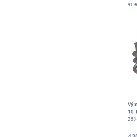
91,9
Vým
10,
283
4 3