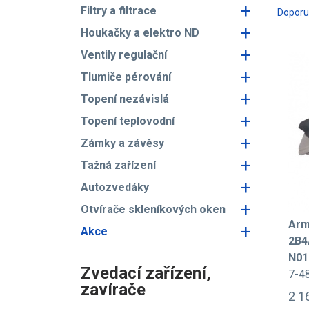
+
Filtry a filtrace
Dopor
+
Houkačky a elektro ND
+
Ventily regulační
+
Tlumiče pérování
+
Topení nezávislá
+
Topení teplovodní
+
Zámky a závěsy
+
Tažná zařízení
+
Autozvedáky
+
Otvírače skleníkových oken
Arm
+
Akce
2B4
N01
Zvedací zařízení,
7-4
zavírače
2 1