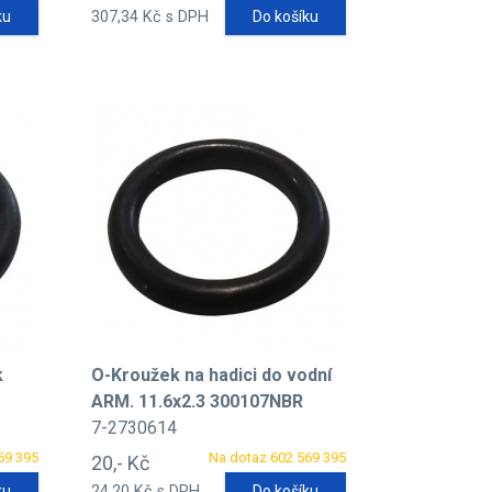
ku
307,34 Kč s DPH
Do košíku
k
O-Kroužek na hadici do vodní
ARM. 11.6x2.3 300107NBR
7-2730614
69 395
Na dotaz 602 569 395
20,- Kč
ku
24,20 Kč s DPH
Do košíku