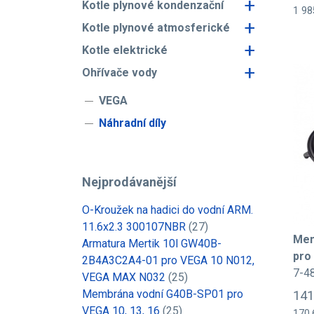
+
Kotle plynové kondenzační
1 98
+
Kotle plynové atmosferické
+
Kotle elektrické
+
Ohřívače vody
VEGA
Náhradní díly
Nejprodávanější
O-Kroužek na hadici do vodní ARM.
11.6x2.3 300107NBR
(27)
Mem
Armatura Mertik 10l GW40B-
pro
2B4A3C2A4-01 pro VEGA 10 N012,
7-4
VEGA MAX N032
(25)
Membrána vodní G40B-SP01 pro
141
VEGA 10, 13, 16
(25)
170,