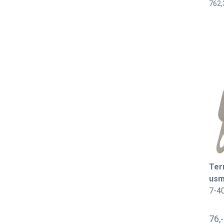
762,
Ter
usm
7-4
76,