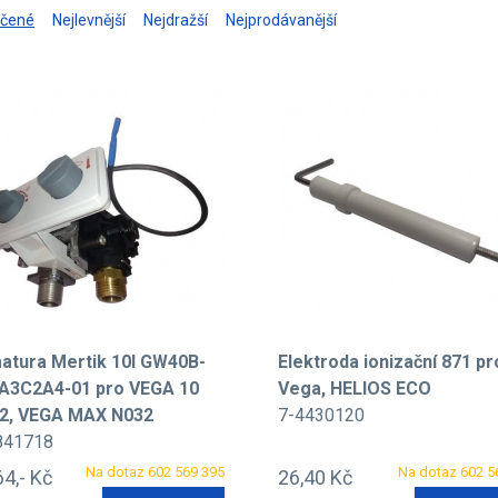
učené
Nejlevnější
Nejdražší
Nejprodávanější
atura Mertik 10l GW40B-
Elektroda ionizační 871 pr
A3C2A4-01 pro VEGA 10
Vega, HELIOS ECO
2, VEGA MAX N032
7-4430120
841718
Na dotaz 602 569 395
Na dotaz 602 5
64,- Kč
26,40 Kč