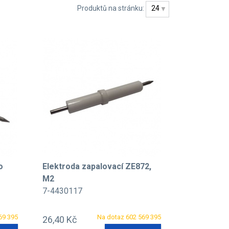
Produktů na stránku:
24
o
Elektroda zapalovací ZE872,
M2
7-4430117
69 395
Na dotaz 602 569 395
26,40 Kč