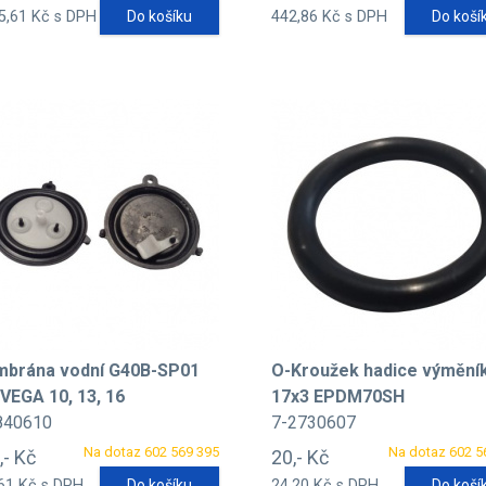
5,61 Kč s DPH
Do košíku
442,86 Kč s DPH
Do koší
brána vodní G40B-SP01
O-Kroužek hadice výmění
 VEGA 10, 13, 16
17x3 EPDM70SH
840610
7-2730607
Na dotaz 602 569 395
Na dotaz 602 5
,- Kč
20,- Kč
61 Kč s DPH
Do košíku
24,20 Kč s DPH
Do koší