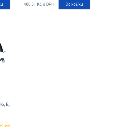
ku
400,51 Kč s DPH
Do košíku
6, E,
69 395