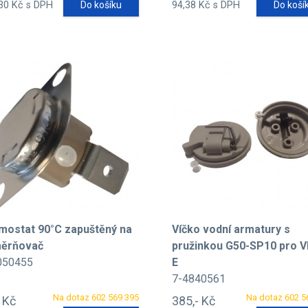
30 Kč s DPH
Do košíku
94,38 Kč s DPH
Do koší
mostat 90°C zapuštěný na
Víčko vodní armatury s
ěrňovač
pružinkou G50-SP10 pro 
050455
E
7-4840561
Na dotaz 602 569 395
Na dotaz 602 5
- Kč
385,- Kč