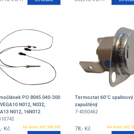
močlánek PO 8045.040-300
Termostat 60°C spalinový
 VEGA10 N012, N032,
zapuštěný
A13 N012, 16N012
7-4050462
410742
Na dotaz 602 569 395
Na dotaz 602 5
,- Kč
78,- Kč