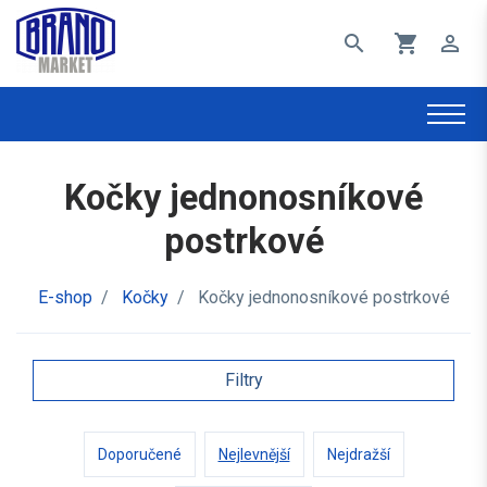
search
shopping_cart
perm_identity
Kočky jednonosníkové
postrkové
E-shop
/
Kočky
/
Kočky jednonosníkové postrkové
Filtry
Doporučené
Nejlevnější
Nejdražší