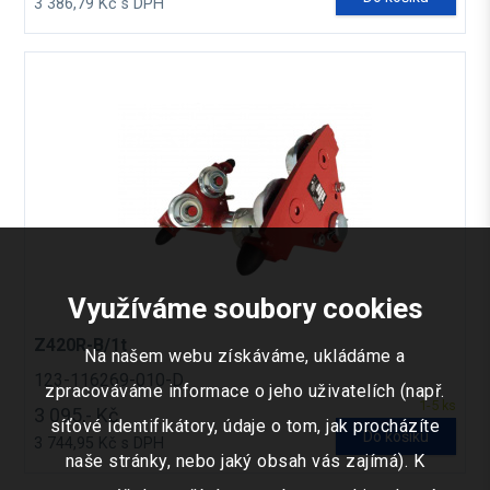
3 386,79 Kč s DPH
Využíváme soubory cookies
Z420R-B/1t
Na našem webu získáváme, ukládáme a
123-116269-010-D
zpracováváme informace o jeho uživatelích (např.
1-5 ks
3 095,- Kč
síťové identifikátory, údaje o tom, jak procházíte
Do košíku
3 744,95 Kč s DPH
naše stránky, nebo jaký obsah vás zajímá). K