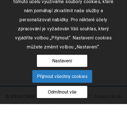
tomuto účelu využíváme soubory cookies, které
nám pomáhají zkvalitnit naše služby a
personalizovat nabídky. Pro některé účely
zpracování je vyžadován Váš souhlas, který
vyjádříte volbou „Přijmout“. Nastavení cookies
můžete změnit volbou „Nastavení“.
Nastavení
Přijmout všechny cookies
Odmítnout vše
© BRANOMARKET s.r.o., IČO: 253 51 311, Tovární okruh
674, 747 41 Hradec nad Moravicí, Czech Republic
Zapsaná v obchodním rejstříku vedeném Krajským
soudem v Ostravě oddíl C, číslo vložky 9516