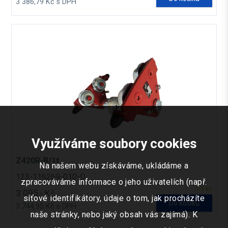
3 386,79 Kč s DPH
Využíváme soubory cookies
Z420R-B/1t
Na našem webu získáváme, ukládáme a
123-116269-010-D
zpracováváme informace o jeho uživatelích (např.
1-5 ks
3 095,- Kč
síťové identifikátory, údaje o tom, jak procházíte
Do košíku
3 744,95 Kč s DPH
naše stránky, nebo jaký obsah vás zajímá). K