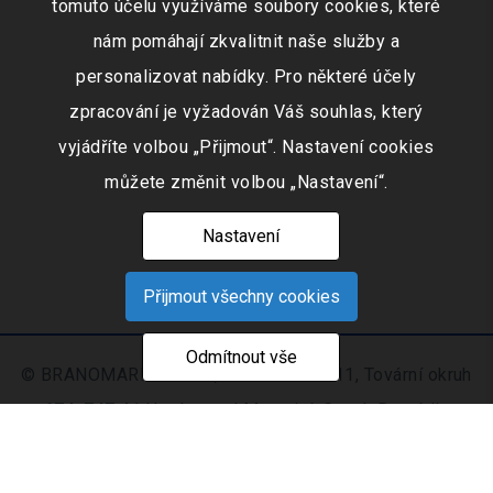
tomuto účelu využíváme soubory cookies, které
nám pomáhají zkvalitnit naše služby a
personalizovat nabídky. Pro některé účely
zpracování je vyžadován Váš souhlas, který
vyjádříte volbou „Přijmout“. Nastavení cookies
můžete změnit volbou „Nastavení“.
Nastavení
Přijmout všechny cookies
Odmítnout vše
© BRANOMARKET s.r.o., IČO: 253 51 311, Tovární okruh
674, 747 41 Hradec nad Moravicí, Czech Republic
Zapsaná v obchodním rejstříku vedeném Krajským
soudem v Ostravě oddíl C, číslo vložky 9516