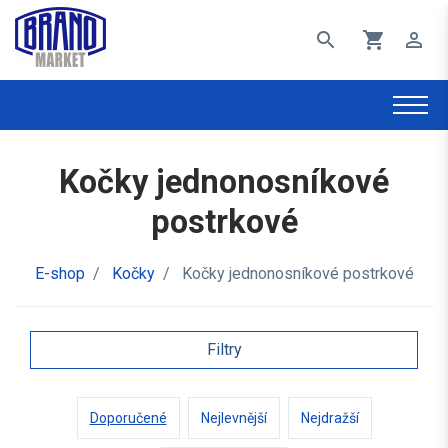
search
shopping_cart
perm_identity
Kočky jednonosníkové
postrkové
E-shop
/
Kočky
/
Kočky jednonosníkové postrkové
Filtry
Doporučené
Nejlevnější
Nejdražší