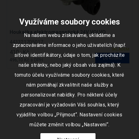
Využíváme soubory cookies
Houkačka elektromagnetická 24V VOLVO
Na našem webu získáváme, ukládáme a
443321705017
zpracováváme informace o jeho uživatelích (např.
SKLADEM
410,- Kč
síťové identifikátory, údaje o tom, jak procházíte
Do košíku
496,10 Kč s DPH
naše stránky, nebo jaký obsah vás zajímá). K
tomuto účelu využíváme soubory cookies, které
nám pomáhají zkvalitnit naše služby a
personalizovat nabídky. Pro některé účely
zpracování je vyžadován Váš souhlas, který
vyjádříte volbou „Přijmout“. Nastavení cookies
můžete změnit volbou „Nastavení“.