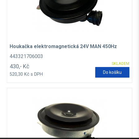
Houkačka elektromagnetická 24V MAN 450Hz
443321706003
SKLADEM
430,- Kč
Do košíku
520,30 Kč s DPH