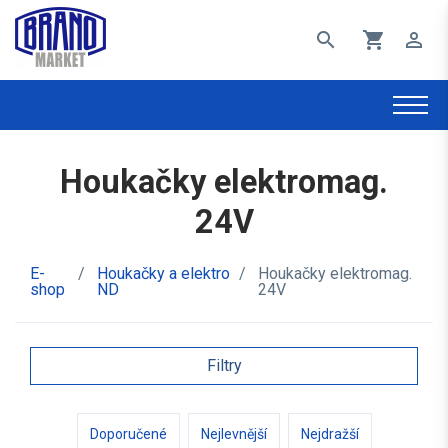
search
shopping_cart
perm_identity
Houkačky elektromag.
24V
E-
/
Houkačky a elektro
/
Houkačky elektromag.
shop
ND
24V
Filtry
Doporučené
Nejlevnější
Nejdražší