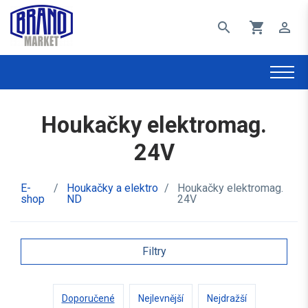
search
shopping_cart
perm_identity
Houkačky elektromag.
24V
E-
/
Houkačky a elektro
/
Houkačky elektromag.
shop
ND
24V
Filtry
Doporučené
Nejlevnější
Nejdražší