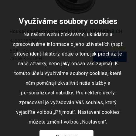
Využíváme soubory cookies
Houkačka elektromagnetická 48V JUNGHEINRICH
Na našem webu získáváme, ukládáme a
443321805001
zpracováváme informace o jeho uživatelích (např.
SKLADEM
608,- Kč
síťové identifikátory, údaje o tom, jak procházíte
Do košíku
735,68 Kč s DPH
naše stránky, nebo jaký obsah vás zajímá). K
tomuto účelu využíváme soubory cookies, které
nám pomáhají zkvalitnit naše služby a
personalizovat nabídky. Pro některé účely
zpracování je vyžadován Váš souhlas, který
vyjádříte volbou „Přijmout“. Nastavení cookies
můžete změnit volbou „Nastavení“.