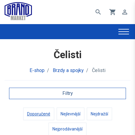
search
shopping_cart
perm_identity
Čelisti
E-shop
/
Brzdy a spojky
/
Čelisti
Filtry
Doporučené
Nejlevnější
Nejdražší
Nejprodávanější