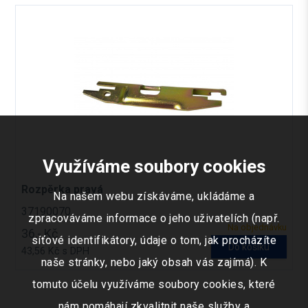
Využíváme soubory cookies
Rozpěrka pravá
Na našem webu získáváme, ukládáme a
37190070
zpracováváme informace o jeho uživatelích (např.
Na objednávku
36,- Kč
síťové identifikátory, údaje o tom, jak procházíte
Do košíku
43,56 Kč s DPH
naše stránky, nebo jaký obsah vás zajímá). K
tomuto účelu využíváme soubory cookies, které
nám pomáhají zkvalitnit naše služby a