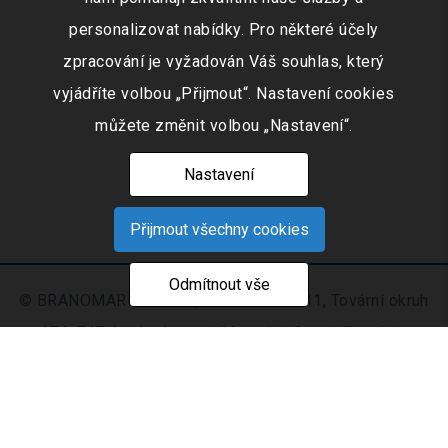
personalizovat nabídky. Pro některé účely
zpracování je vyžadován Váš souhlas, který
vyjádříte volbou „Přijmout“. Nastavení cookies
můžete změnit volbou „Nastavení“.
Nastavení
Přijmout všechny cookies
Odmítnout vše
© BRANOMARKET s.r.o., IČO: 253 51 311, Tovární okruh
674, 747 41 Hradec nad Moravicí, Czech Republic
Zapsaná v obchodním rejstříku vedeném Krajským
soudem v Ostravě oddíl C, číslo vložky 9516
Nastavení
Mapa
© 2021 - 2026 CIS s. r.