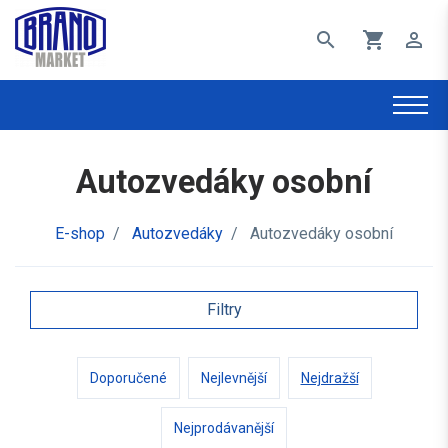
search
shopping_cart
perm_identity
Autozvedáky osobní
E-shop
/
Autozvedáky
/
Autozvedáky osobní
Filtry
Doporučené
Nejlevnější
Nejdražší
Nejprodávanější