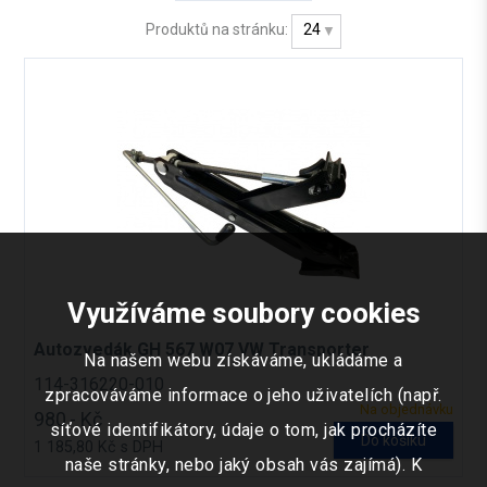
Produktů na stránku:
24
Využíváme soubory cookies
Autozvedák GH 567 W07 VW Transporter
Na našem webu získáváme, ukládáme a
114-316220-010
zpracováváme informace o jeho uživatelích (např.
Na objednávku
980,- Kč
síťové identifikátory, údaje o tom, jak procházíte
Do košíku
1 185,80 Kč s DPH
naše stránky, nebo jaký obsah vás zajímá). K