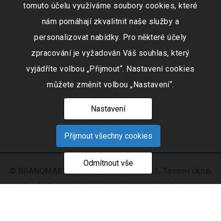
tomuto účelu využíváme soubory cookies, které
nám pomáhají zkvalitnit naše služby a
personalizovat nabídky. Pro některé účely
zpracování je vyžadován Váš souhlas, který
vyjádříte volbou „Přijmout“. Nastavení cookies
můžete změnit volbou „Nastavení“.
Nastavení
Přijmout všechny cookies
Odmítnout vše
© BRANOMARKET s.r.o., IČO: 253 51 311, Tovární okruh
674, 747 41 Hradec nad Moravicí, Czech Republic
Zapsaná v obchodním rejstříku vedeném Krajským
soudem v Ostravě oddíl C, číslo vložky 9516